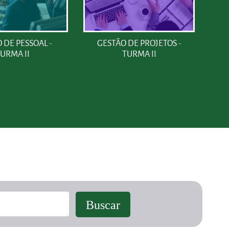
 DE PESSOAL -
GESTÃO DE PROJETOS -
M
URMA II
TURMA II
S